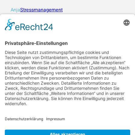
Anja
Stressmanagement
Moment Beratung
Dein Beratungsdienst für mehr Lebensqualität.
AGB´s
I
mpressum
Datenschutz
Selbstverpflichtung
kontakt@moment-beratung.de