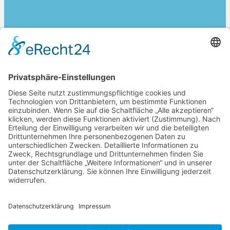
Jetzt buchen
Moment Beratung
Dein Beratungsdienst für mehr Lebensqualität.
AGB´s
I
mpressum
Datenschutz
Selbstverpflichtung
kontakt@moment-beratung.de