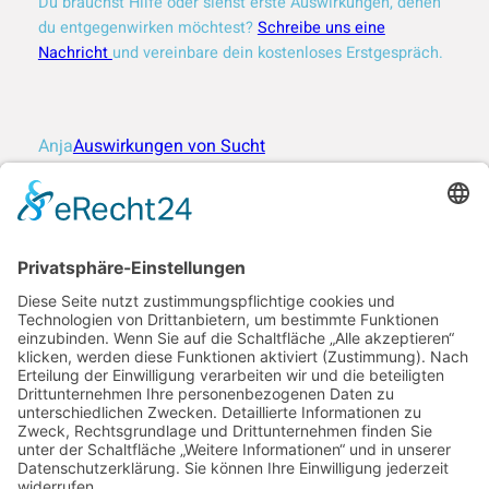
Du brauchst Hilfe oder siehst erste Auswirkungen, denen
du entgegenwirken möchtest?
Schreibe uns eine
Nachricht
und vereinbare dein kostenloses Erstgespräch.
Anja
Auswirkungen von Sucht
Moment Beratung
Dein Beratungsdienst für mehr Lebensqualität.
AGB´s
I
mpressum
Datenschutz
Selbstverpflichtung