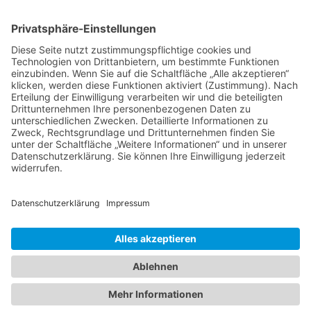
Moment Beratung
Dein Beratungsdienst für mehr Lebensqualität.
AGB´s
I
mpressum
Datenschutz
Selbstverpflichtung
kontakt@moment-beratung.de
Facebook
Instagram
LinkedIn